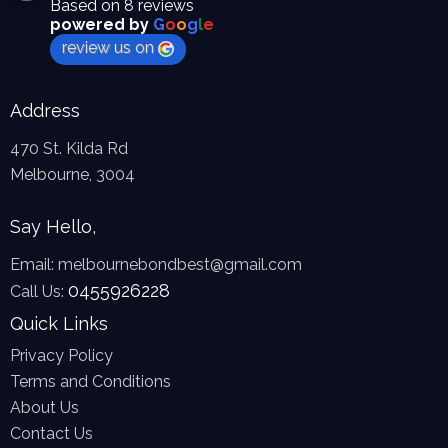
Based on 8 reviews
powered by
G
o
o
g
l
e
review us on
Address
470 St. Kilda Rd
Melbourne, 3004
Say Hello,
Email:
melbournebondbest@gmail.com
0455926228
Call Us:
Quick Links
Privacy Policy
Terms and Conditions
About Us
Contact Us